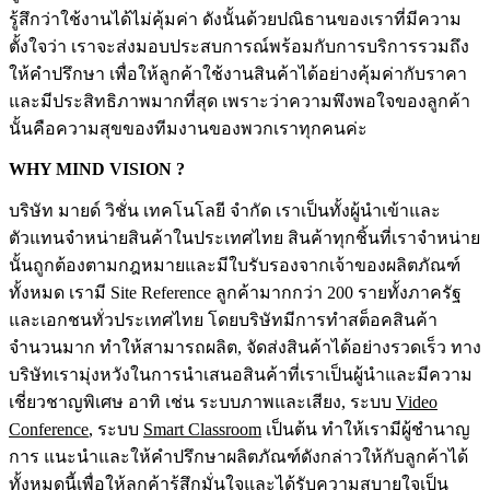
รู้สึกว่าใช้งานได้ไม่คุ้มค่า ดังนั้นด้วยปณิธานของเราที่มีความ
ตั้งใจว่า เราจะส่งมอบประสบการณ์พร้อมกับการบริการรวมถึง
ให้คำปรึกษา เพื่อให้ลูกค้าใช้งานสินค้าได้อย่างคุ้มค่ากับราคา
และมีประสิทธิภาพมากที่สุด เพราะว่าความพึงพอใจของลูกค้า
นั้นคือความสุขของทีมงานของพวกเราทุกคนค่ะ
WHY MIND VISION ?
บริษัท มายด์ วิชั่น เทคโนโลยี จำกัด เราเป็นทั้งผู้นำเข้าและ
ตัวแทนจำหน่ายสินค้าในประเทศไทย สินค้าทุกชิ้นที่เราจำหน่าย
นั้นถูกต้องตามกฎหมายและมีใบรับรองจากเจ้าของผลิตภัณฑ์
ทั้งหมด เรามี Site Reference ลูกค้ามากกว่า 200 รายทั้งภาครัฐ
และเอกชนทั่วประเทศไทย โดยบริษัทมีการทำสต็อคสินค้า
จำนวนมาก ทำให้สามารถผลิต, จัดส่งสินค้าได้อย่างรวดเร็ว ทาง
บริษัทเรามุ่งหวังในการนำเสนอสินค้าที่เราเป็นผู้นำและมีความ
เชี่ยวชาญพิเศษ อาทิ เช่น ระบบภาพและเสียง, ระบบ
Video
Conference
, ระบบ
Smart Classroom
เป็นต้น ทำให้เรามีผู้ชำนาญ
การ แนะนำและให้คำปรึกษาผลิตภัณฑ์ดังกล่าวให้กับลูกค้าได้
ทั้งหมดนี้เพื่อให้ลูกค้ารู้สึกมั่นใจและได้รับความสบายใจเป็น