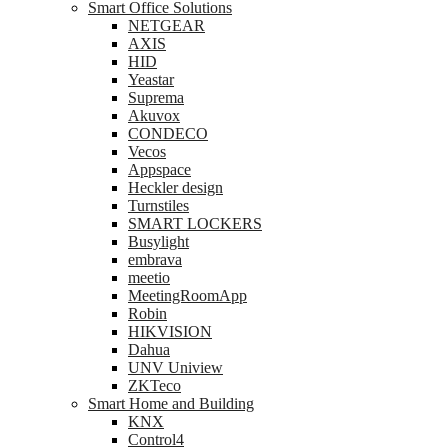
Smart Office Solutions
NETGEAR
AXIS
HID
Yeastar
Suprema
Akuvox
CONDECO
Vecos
Appspace
Heckler design
Turnstiles
SMART LOCKERS
Busylight
embrava
meetio
MeetingRoomApp
Robin
HIKVISION
Dahua
UNV Uniview
ZKTeco
Smart Home and Building
KNX
Control4