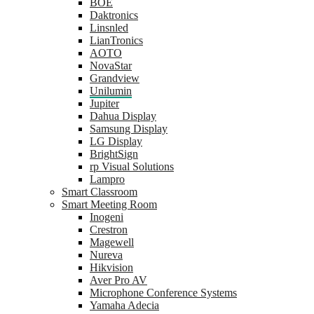
BOE
Daktronics
Linsnled
LianTronics
AOTO
NovaStar
Grandview
Unilumin
Jupiter
Dahua Display
Samsung Display
LG Display
BrightSign
rp Visual Solutions
Lampro
Smart Classroom
Smart Meeting Room
Inogeni
Crestron
Magewell
Nureva
Hikvision
Aver Pro AV
Microphone Conference Systems
Yamaha Adecia