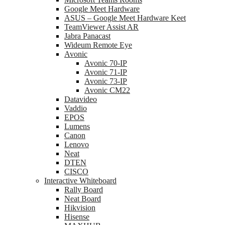
Google Meet Hardware
ASUS – Google Meet Hardware Keet
TeamViewer Assist AR
Jabra Panacast
Wideum Remote Eye
Avonic
Avonic 70-IP
Avonic 71-IP
Avonic 73-IP
Avonic CM22
Datavideo
Vaddio
EPOS
Lumens
Canon
Lenovo
Neat
DTEN
CISCO
Interactive Whiteboard
Rally Board
Neat Board
Hikvision
Hisense