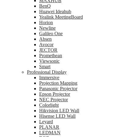
MAXHUB
BenQ
Huawei Ideahub
Yealink MeetingBoard
Horion
Newline
Galileo One
Absen
Avocor
JECTOR
Promethean
Viewsonic
Smart
Professional Display
Immersive
Projection Mapping
Panasonic Projector
Epson Projector
NEC Projector
Colorlight
Hikvision LED Wall
Hisense LED Wall
Leyard
PLANAR
LEDMAN