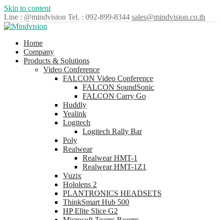
Skip to content
Line : @mindvision
Tel. : 092-899-8344
sales@mindvision.co.th
Home
Company
Products & Solutions
Video Conference
FALCON Video Conference
FALCON SoundSonic
FALCON Carry Go
Huddly
Yealink
Logitech
Logitech Rally Bar
Poly
Realwear
Realwear HMT-1
Realwear HMT-1Z1
Vuzix
Hololens 2
PLANTRONICS HEADSETS
ThinkSmart Hub 500
HP Elite Slice G2
Microsoft Teams Rooms