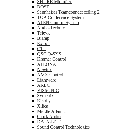
SHURE Microflex
BOSE
Sennheiser Teamconnect ceiling 2
TOA Conference System
ATEN Control System
Audio-Technica
Televic
Biamp
Extron
CTL
QSC Q-SYS
Kramer Control
ATLONA
Newtek
AMX Control
Lightware
AREC
VISSONIC
Symetrix
Nearity
Xilica
Middle Atlantic
Clock Audio
DATA-LITE
Sound Control Technologies