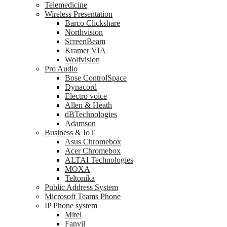
Telemedicine
Wireless Presentation
Barco Clickshare
Northvision
ScreenBeam
Kramer VIA
Wolfvision
Pro Audio
Bose ControlSpace
Dynacord
Electro voice
Allen & Heath
dBTechnologies
Adamson
Business & IoT
Asus Chromebox
Acer Chromebox
ALTAI Technologies
MOXA
Teltonika
Public Address System
Microsoft Teams Phone
IP Phone system
Mitel
Fanvil