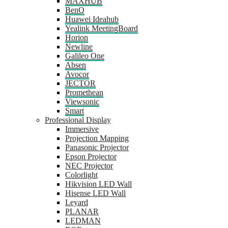
MAXHUB
BenQ
Huawei Ideahub
Yealink MeetingBoard
Horion
Newline
Galileo One
Absen
Avocor
JECTOR
Promethean
Viewsonic
Smart
Professional Display
Immersive
Projection Mapping
Panasonic Projector
Epson Projector
NEC Projector
Colorlight
Hikvision LED Wall
Hisense LED Wall
Leyard
PLANAR
LEDMAN