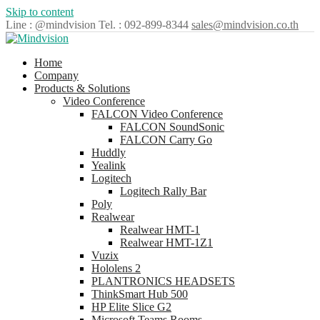
Skip to content
Line : @mindvision
Tel. : 092-899-8344
sales@mindvision.co.th
Home
Company
Products & Solutions
Video Conference
FALCON Video Conference
FALCON SoundSonic
FALCON Carry Go
Huddly
Yealink
Logitech
Logitech Rally Bar
Poly
Realwear
Realwear HMT-1
Realwear HMT-1Z1
Vuzix
Hololens 2
PLANTRONICS HEADSETS
ThinkSmart Hub 500
HP Elite Slice G2
Microsoft Teams Rooms