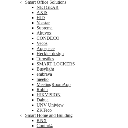
Smart Office Solutions
NETGEAR
AXIS
HID
Yeastar
Suprema
Akuvox
CONDECO
Vecos
Appspace
Heckler design
Turnstiles
SMART LOCKERS
Busylight
embrava
meetio
MeetingRoomApp
Robin
HIKVISION
Dahua
UNV Uniview
ZKTeco
Smart Home and Building
KNX
Control4