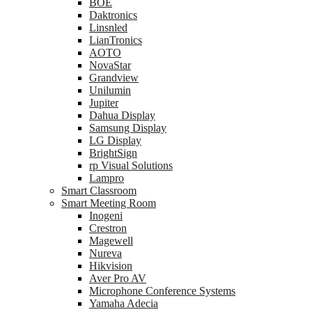
BOE
Daktronics
Linsnled
LianTronics
AOTO
NovaStar
Grandview
Unilumin
Jupiter
Dahua Display
Samsung Display
LG Display
BrightSign
rp Visual Solutions
Lampro
Smart Classroom
Smart Meeting Room
Inogeni
Crestron
Magewell
Nureva
Hikvision
Aver Pro AV
Microphone Conference Systems
Yamaha Adecia