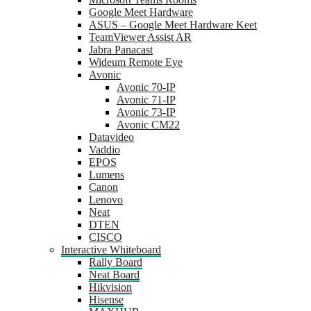
Google Meet Hardware
ASUS – Google Meet Hardware Keet
TeamViewer Assist AR
Jabra Panacast
Wideum Remote Eye
Avonic
Avonic 70-IP
Avonic 71-IP
Avonic 73-IP
Avonic CM22
Datavideo
Vaddio
EPOS
Lumens
Canon
Lenovo
Neat
DTEN
CISCO
Interactive Whiteboard
Rally Board
Neat Board
Hikvision
Hisense