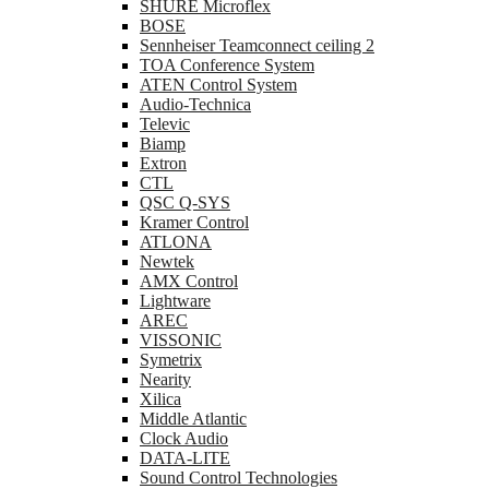
SHURE Microflex
BOSE
Sennheiser Teamconnect ceiling 2
TOA Conference System
ATEN Control System
Audio-Technica
Televic
Biamp
Extron
CTL
QSC Q-SYS
Kramer Control
ATLONA
Newtek
AMX Control
Lightware
AREC
VISSONIC
Symetrix
Nearity
Xilica
Middle Atlantic
Clock Audio
DATA-LITE
Sound Control Technologies