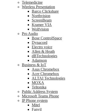
Telemedicine
Wireless Presentation
Barco Clickshare
Northvision
ScreenBeam
Kramer VIA
Wolfvision
Pro Audio
Bose ControlSpace
Dynacord
Electro voice
Allen & Heath
dBTechnologies
Adamson
Business & IoT
Asus Chromebox
Acer Chromebox
ALTAI Technologies
MOXA
Teltonika
Public Address System
Microsoft Teams Phone
IP Phone system
Mitel
Fanvil