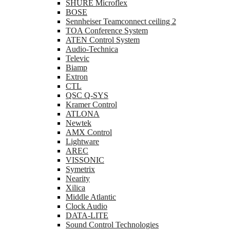
SHURE Microflex
BOSE
Sennheiser Teamconnect ceiling 2
TOA Conference System
ATEN Control System
Audio-Technica
Televic
Biamp
Extron
CTL
QSC Q-SYS
Kramer Control
ATLONA
Newtek
AMX Control
Lightware
AREC
VISSONIC
Symetrix
Nearity
Xilica
Middle Atlantic
Clock Audio
DATA-LITE
Sound Control Technologies