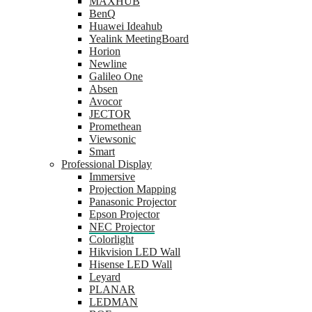
MAXHUB
BenQ
Huawei Ideahub
Yealink MeetingBoard
Horion
Newline
Galileo One
Absen
Avocor
JECTOR
Promethean
Viewsonic
Smart
Professional Display
Immersive
Projection Mapping
Panasonic Projector
Epson Projector
NEC Projector
Colorlight
Hikvision LED Wall
Hisense LED Wall
Leyard
PLANAR
LEDMAN