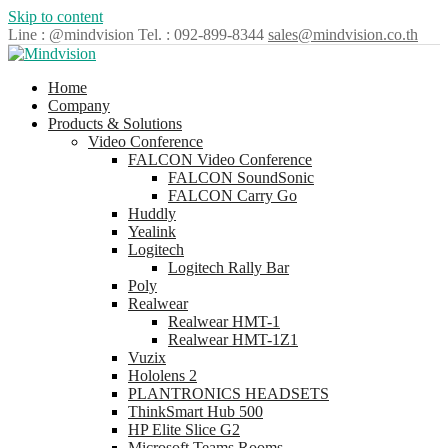
Skip to content
Line : @mindvision
Tel. : 092-899-8344
sales@mindvision.co.th
Home
Company
Products & Solutions
Video Conference
FALCON Video Conference
FALCON SoundSonic
FALCON Carry Go
Huddly
Yealink
Logitech
Logitech Rally Bar
Poly
Realwear
Realwear HMT-1
Realwear HMT-1Z1
Vuzix
Hololens 2
PLANTRONICS HEADSETS
ThinkSmart Hub 500
HP Elite Slice G2
Microsoft Teams Rooms