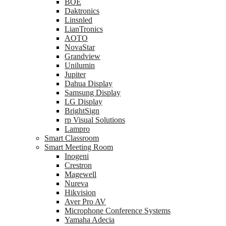
BOE
Daktronics
Linsnled
LianTronics
AOTO
NovaStar
Grandview
Unilumin
Jupiter
Dahua Display
Samsung Display
LG Display
BrightSign
rp Visual Solutions
Lampro
Smart Classroom
Smart Meeting Room
Inogeni
Crestron
Magewell
Nureva
Hikvision
Aver Pro AV
Microphone Conference Systems
Yamaha Adecia