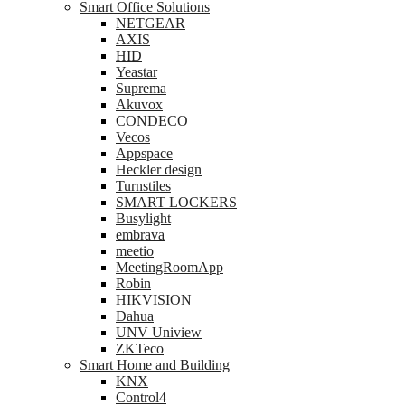
Smart Office Solutions
NETGEAR
AXIS
HID
Yeastar
Suprema
Akuvox
CONDECO
Vecos
Appspace
Heckler design
Turnstiles
SMART LOCKERS
Busylight
embrava
meetio
MeetingRoomApp
Robin
HIKVISION
Dahua
UNV Uniview
ZKTeco
Smart Home and Building
KNX
Control4