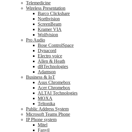
Telemedicine
Wireless Presentation
Barco Clickshare
Northvision
ScreenBeam
Kramer VIA
Wolfvision
Pro Audio
Bose ControlSpace
Dynacord
Electro voice
Allen & Heath
dBTechnologies
Adamson
Business & IoT
Asus Chromebox
Acer Chromebox
ALTAI Technologies
MOXA
Teltonika
Public Address System
Microsoft Teams Phone
IP Phone system
Mitel
Fanvil