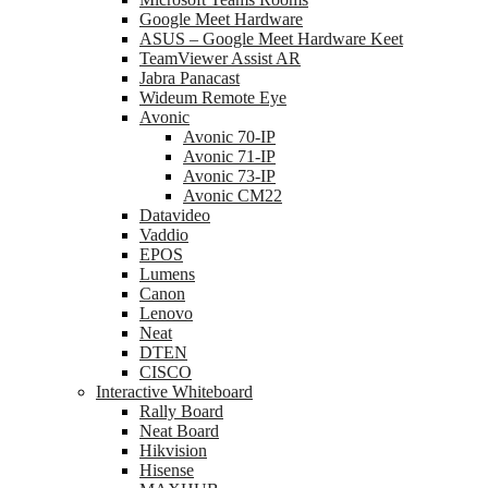
Google Meet Hardware
ASUS – Google Meet Hardware Keet
TeamViewer Assist AR
Jabra Panacast
Wideum Remote Eye
Avonic
Avonic 70-IP
Avonic 71-IP
Avonic 73-IP
Avonic CM22
Datavideo
Vaddio
EPOS
Lumens
Canon
Lenovo
Neat
DTEN
CISCO
Interactive Whiteboard
Rally Board
Neat Board
Hikvision
Hisense