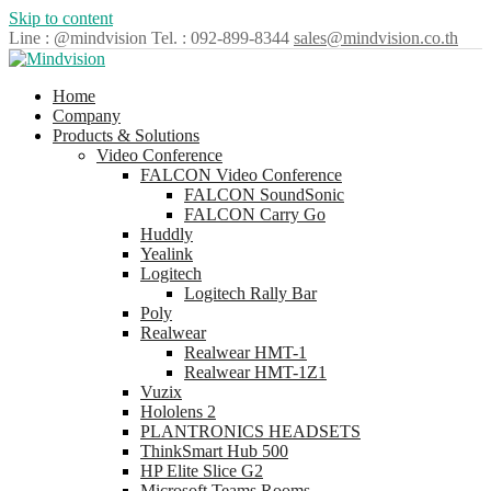
Skip to content
Line : @mindvision
Tel. : 092-899-8344
sales@mindvision.co.th
Home
Company
Products & Solutions
Video Conference
FALCON Video Conference
FALCON SoundSonic
FALCON Carry Go
Huddly
Yealink
Logitech
Logitech Rally Bar
Poly
Realwear
Realwear HMT-1
Realwear HMT-1Z1
Vuzix
Hololens 2
PLANTRONICS HEADSETS
ThinkSmart Hub 500
HP Elite Slice G2
Microsoft Teams Rooms