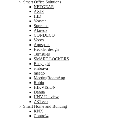
Smart Office Solutions
NETGEAR
AXIS
HID
Yeastar
Suprema
Akuvox
CONDECO
Vecos
Appspace
Heckler design
Turnstiles
SMART LOCKERS
Busylight
embrava
meetio
MeetingRoomApp
Robin
HIKVISION
Dahua
UNV Uniview
ZKTeco
Smart Home and Building
KNX
Control4