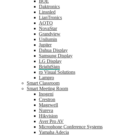
BOE
Daktronics
Linsnled
LianTronics
AOTO
NovaStar
Grandview
Unilumin
Jupiter
Dahua Display
Samsung Display
LG Display
BrightSign
rp Visual Solutions
Lampro
Smart Classroom
Smart Meeting Room
Inogeni
Crestron
Magewell
Nureva
Hikvision
Aver Pro AV
Microphone Conference Systems
Yamaha Adecia