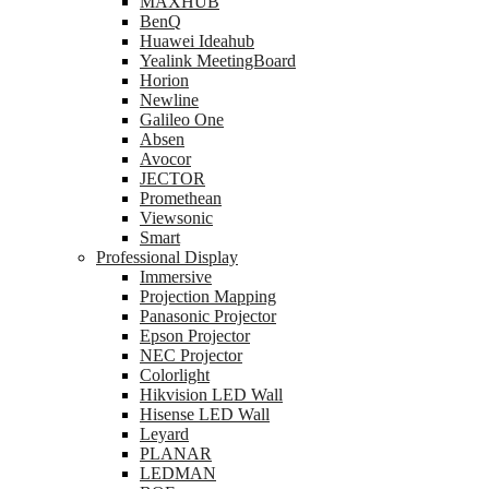
MAXHUB
BenQ
Huawei Ideahub
Yealink MeetingBoard
Horion
Newline
Galileo One
Absen
Avocor
JECTOR
Promethean
Viewsonic
Smart
Professional Display
Immersive
Projection Mapping
Panasonic Projector
Epson Projector
NEC Projector
Colorlight
Hikvision LED Wall
Hisense LED Wall
Leyard
PLANAR
LEDMAN