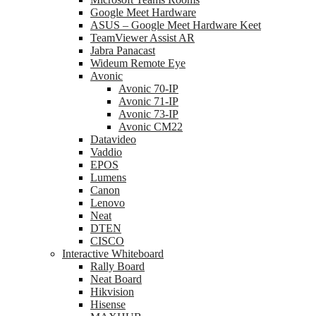
Google Meet Hardware
ASUS – Google Meet Hardware Keet
TeamViewer Assist AR
Jabra Panacast
Wideum Remote Eye
Avonic
Avonic 70-IP
Avonic 71-IP
Avonic 73-IP
Avonic CM22
Datavideo
Vaddio
EPOS
Lumens
Canon
Lenovo
Neat
DTEN
CISCO
Interactive Whiteboard
Rally Board
Neat Board
Hikvision
Hisense