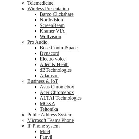
Telemedicine
Wireless Presentation
Barco Clickshare
Northvision
ScreenBeam
Kramer VIA
Wolfvision
Pro Audio
Bose ControlSpace
Dynacord
Electro voice
Allen & Heath
dBTechnologies
Adamson
Business & IoT
Asus Chromebox
Acer Chromebox
ALTAI Technologies
MOXA
Teltonika
Public Address System
Microsoft Teams Phone
IP Phone system
Mitel
Fanvil