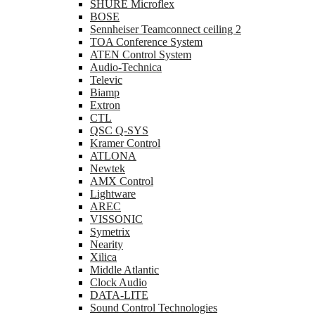
SHURE Microflex
BOSE
Sennheiser Teamconnect ceiling 2
TOA Conference System
ATEN Control System
Audio-Technica
Televic
Biamp
Extron
CTL
QSC Q-SYS
Kramer Control
ATLONA
Newtek
AMX Control
Lightware
AREC
VISSONIC
Symetrix
Nearity
Xilica
Middle Atlantic
Clock Audio
DATA-LITE
Sound Control Technologies