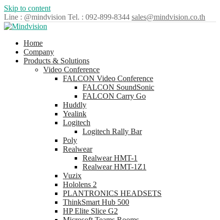
Skip to content
Line : @mindvision
Tel. : 092-899-8344
sales@mindvision.co.th
Home
Company
Products & Solutions
Video Conference
FALCON Video Conference
FALCON SoundSonic
FALCON Carry Go
Huddly
Yealink
Logitech
Logitech Rally Bar
Poly
Realwear
Realwear HMT-1
Realwear HMT-1Z1
Vuzix
Hololens 2
PLANTRONICS HEADSETS
ThinkSmart Hub 500
HP Elite Slice G2
Microsoft Teams Rooms