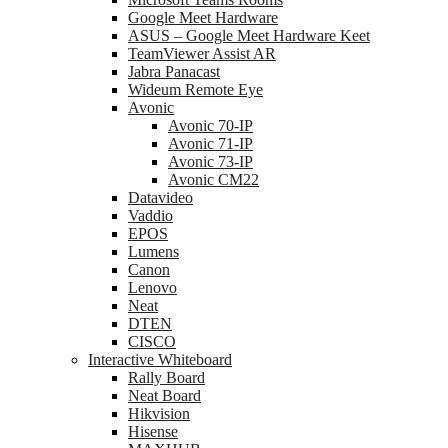
Google Meet Hardware
ASUS – Google Meet Hardware Keet
TeamViewer Assist AR
Jabra Panacast
Wideum Remote Eye
Avonic
Avonic 70-IP
Avonic 71-IP
Avonic 73-IP
Avonic CM22
Datavideo
Vaddio
EPOS
Lumens
Canon
Lenovo
Neat
DTEN
CISCO
Interactive Whiteboard
Rally Board
Neat Board
Hikvision
Hisense