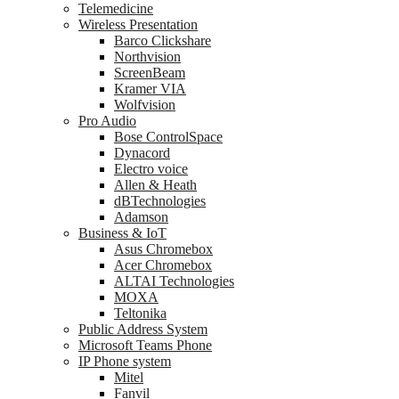
Telemedicine
Wireless Presentation
Barco Clickshare
Northvision
ScreenBeam
Kramer VIA
Wolfvision
Pro Audio
Bose ControlSpace
Dynacord
Electro voice
Allen & Heath
dBTechnologies
Adamson
Business & IoT
Asus Chromebox
Acer Chromebox
ALTAI Technologies
MOXA
Teltonika
Public Address System
Microsoft Teams Phone
IP Phone system
Mitel
Fanvil