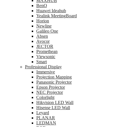
MAXHUB
BenQ
Huawei Ideahub
Yealink MeetingBoard
Horion
Newline
Galileo One
Absen
Avocor
JECTOR
Promethean
Viewsonic
Smart
Professional Display
Immersive
Projection Mapping
Panasonic Projector
Epson Projector
NEC Projector
Colorlight
Hikvision LED Wall
Hisense LED Wall
Leyard
PLANAR
LEDMAN