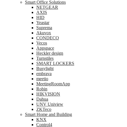
Smart Office Solutions
NETGEAR
AXIS
HID
Yeastar
Suprema
Akuvox
CONDECO
Vecos
Appspace
Heckler design
Turnstiles
SMART LOCKERS
Busylight
embrava
meetio
MeetingRoomApp
Robin
HIKVISION
Dahua
UNV Uniview
ZKTeco
Smart Home and Building
KNX
Control4