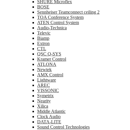
SHURE Microflex
BOSE
Sennheiser Teamconnect ceiling 2
TOA Conference System
ATEN Control System
Audio-Technica
Televic
Biamp
Extron
CTL
QSC Q-SYS
Kramer Control
ATLONA
Newtek
AMX Control
Lightware
AREC
VISSONIC
Symetrix
Nearity
Xilica
Middle Atlantic
Clock Audio
DATA-LITE
Sound Control Technologies