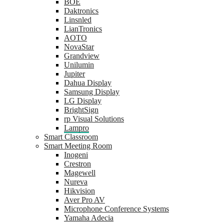
BOE
Daktronics
Linsnled
LianTronics
AOTO
NovaStar
Grandview
Unilumin
Jupiter
Dahua Display
Samsung Display
LG Display
BrightSign
rp Visual Solutions
Lampro
Smart Classroom
Smart Meeting Room
Inogeni
Crestron
Magewell
Nureva
Hikvision
Aver Pro AV
Microphone Conference Systems
Yamaha Adecia