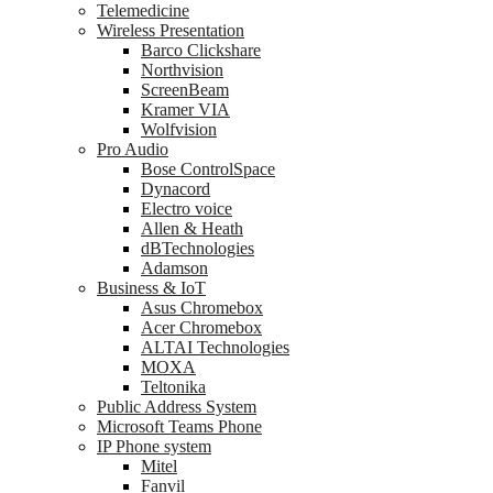
Telemedicine
Wireless Presentation
Barco Clickshare
Northvision
ScreenBeam
Kramer VIA
Wolfvision
Pro Audio
Bose ControlSpace
Dynacord
Electro voice
Allen & Heath
dBTechnologies
Adamson
Business & IoT
Asus Chromebox
Acer Chromebox
ALTAI Technologies
MOXA
Teltonika
Public Address System
Microsoft Teams Phone
IP Phone system
Mitel
Fanvil