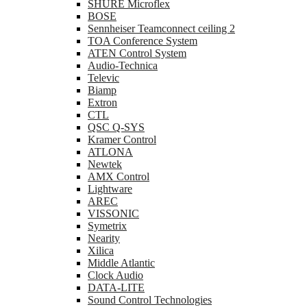
SHURE Microflex
BOSE
Sennheiser Teamconnect ceiling 2
TOA Conference System
ATEN Control System
Audio-Technica
Televic
Biamp
Extron
CTL
QSC Q-SYS
Kramer Control
ATLONA
Newtek
AMX Control
Lightware
AREC
VISSONIC
Symetrix
Nearity
Xilica
Middle Atlantic
Clock Audio
DATA-LITE
Sound Control Technologies