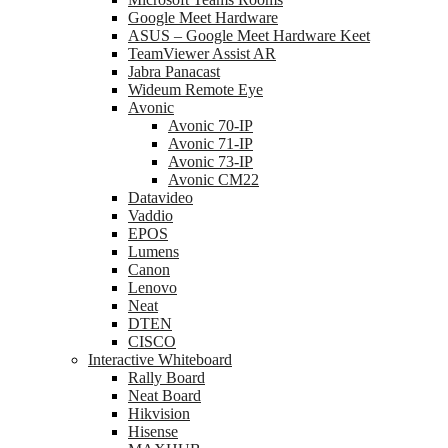
Google Meet Hardware
ASUS – Google Meet Hardware Keet
TeamViewer Assist AR
Jabra Panacast
Wideum Remote Eye
Avonic
Avonic 70-IP
Avonic 71-IP
Avonic 73-IP
Avonic CM22
Datavideo
Vaddio
EPOS
Lumens
Canon
Lenovo
Neat
DTEN
CISCO
Interactive Whiteboard
Rally Board
Neat Board
Hikvision
Hisense