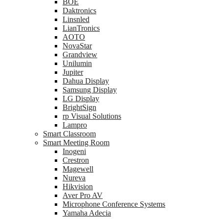
BOE
Daktronics
Linsnled
LianTronics
AOTO
NovaStar
Grandview
Unilumin
Jupiter
Dahua Display
Samsung Display
LG Display
BrightSign
rp Visual Solutions
Lampro
Smart Classroom
Smart Meeting Room
Inogeni
Crestron
Magewell
Nureva
Hikvision
Aver Pro AV
Microphone Conference Systems
Yamaha Adecia