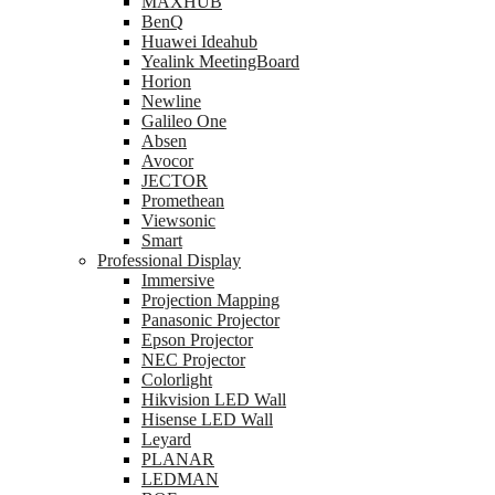
MAXHUB
BenQ
Huawei Ideahub
Yealink MeetingBoard
Horion
Newline
Galileo One
Absen
Avocor
JECTOR
Promethean
Viewsonic
Smart
Professional Display
Immersive
Projection Mapping
Panasonic Projector
Epson Projector
NEC Projector
Colorlight
Hikvision LED Wall
Hisense LED Wall
Leyard
PLANAR
LEDMAN