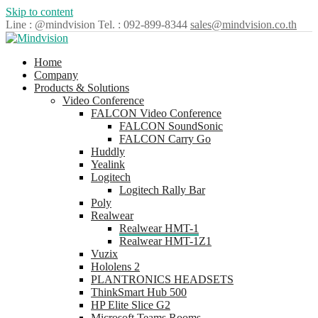
Skip to content
Line : @mindvision
Tel. : 092-899-8344
sales@mindvision.co.th
Home
Company
Products & Solutions
Video Conference
FALCON Video Conference
FALCON SoundSonic
FALCON Carry Go
Huddly
Yealink
Logitech
Logitech Rally Bar
Poly
Realwear
Realwear HMT-1
Realwear HMT-1Z1
Vuzix
Hololens 2
PLANTRONICS HEADSETS
ThinkSmart Hub 500
HP Elite Slice G2
Microsoft Teams Rooms