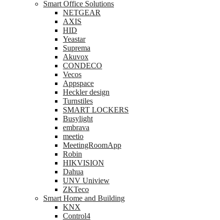
Smart Office Solutions
NETGEAR
AXIS
HID
Yeastar
Suprema
Akuvox
CONDECO
Vecos
Appspace
Heckler design
Turnstiles
SMART LOCKERS
Busylight
embrava
meetio
MeetingRoomApp
Robin
HIKVISION
Dahua
UNV Uniview
ZKTeco
Smart Home and Building
KNX
Control4